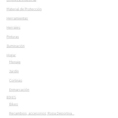
Material de Protección
Herramientas
Herrajes
Pinturas
Iluminación
Hogar
Menaje
Jardín
Cortinas
Enmarcación
BIKES
Bikes
Recambios, accesorios, Ropa Deportiva…