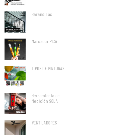
Barandillas
Marcador PICA
TIPOS DE PINTURAS
Herramienta de
Medición SOLA
VENTILADORES