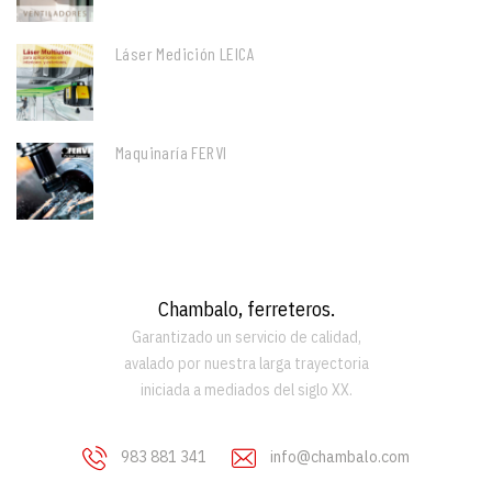
Láser Medición LEICA
Maquinaría FERVI
Chambalo, ferreteros.
Garantizado un servicio de calidad,
avalado por nuestra larga trayectoria
iniciada a mediados del siglo XX.
983 881 341
info@chambalo.com