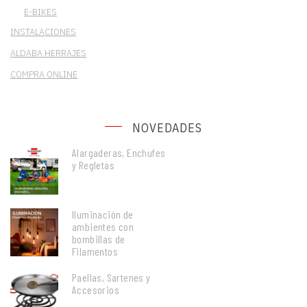
E-BIKES
INSTALACIONES
ALDABA HERRAJES
COMPRA ONLINE
NOVEDADES
Alargaderas, Enchufes
y Regletas
Iluminación de
ambientes con
bombillas de
Filamentos
Paellas, Sartenes y
Accesorios